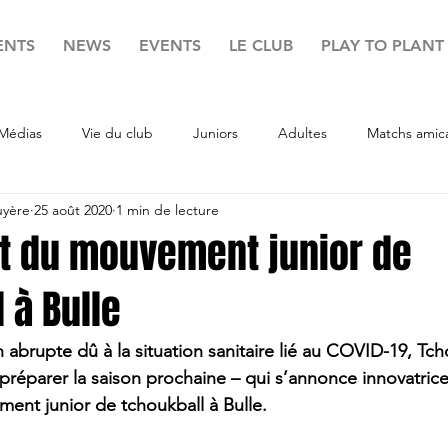
ENTS
NEWS
EVENTS
LE CLUB
PLAY TO PLANT
Médias
Vie du club
Juniors
Adultes
Matchs amic
uyère
25 août 2020
1 min de lecture
 du mouvement junior de
 à Bulle
n abrupte dû à la situation sanitaire lié au COVID-19, Tch
préparer la saison prochaine – qui s’annonce innovatrice
ent junior de tchoukball à Bulle.