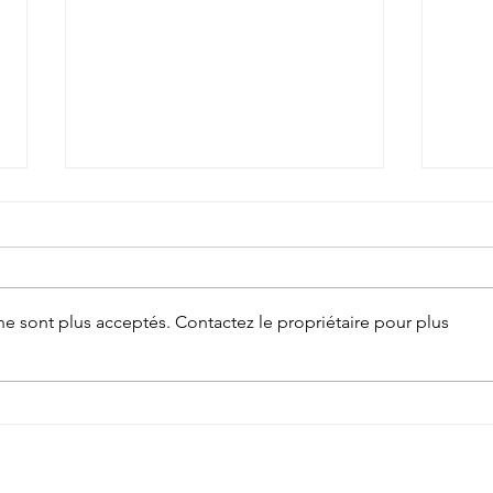
e sont plus acceptés. Contactez le propriétaire pour plus
Un samedi Epic et Magic pour les
🏆Co
juniors de Tchouk'Bulle !
riche
Tchou