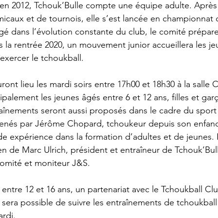
 en 2012, Tchouk’Bulle compte une équipe adulte. Après
caux et de tournois, elle s’est lancée en championnat d
 dans l’évolution constante du club, le comité prépare
 la rentrée 2020, un mouvement junior accueillera les je
 exercer le tchoukball.
ront lieu les mardi soirs entre 17h00 et 18h30 à la salle
ipalement les jeunes âgés entre 6 et 12 ans, filles et gar
înements seront aussi proposés dans le cadre du sport f
 menés par Jérôme Chopard, tchoukeur depuis son enfanc
 expérience dans la formation d’adultes et de jeunes. I
n de Marc Ulrich, président et entraîneur de Tchouk’Bull
omité et moniteur J&S.
entre 12 et 16 ans, un partenariat avec le Tchoukball Cl
l sera possible de suivre les entraînements de tchoukball
rdi.