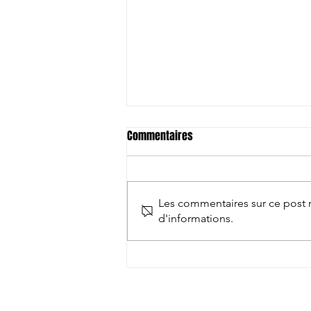
Commentaires
Les commentaires sur ce post n
d'informations.
Clap de fin: Entre sourire et
amertume !