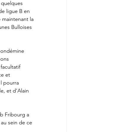
 quelques 
e ligue B en 
 maintenant la 
unes Bulloises 
 Condémine 
çons 
acultatif 
e et 
l pourra 
e, et d’Alain 
ub Fribourg a 
 au sein de ce 