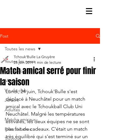
Post
Toutes les news
Tchouk'Bulle La Gruyère
Toutes les news
25 juin 2019
1 min de lecture
Match amical serré pour finir
Championnat
la saison
Médias
Vie du club
Lundi, 24 juin, Tchouk'Bulle s'est 
déplacé à Neuchâtel pour un match 
Juniors
amical avec le Tchoukball Club Uni 
Adultes
Neuchâtel. Malgré les températures 
Matchs amicaux
estivales, les deux équipes ne se sont 
pas fait de cadeaux. C'était un match 
Filles / dames
très équilibré qui s'est terminé sur un 
Tournois