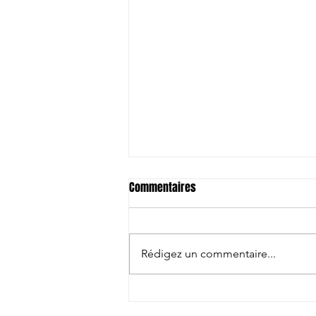
Commentaires
Rédigez un commentaire...
Clap de fin: Entre sourire et
amertume !