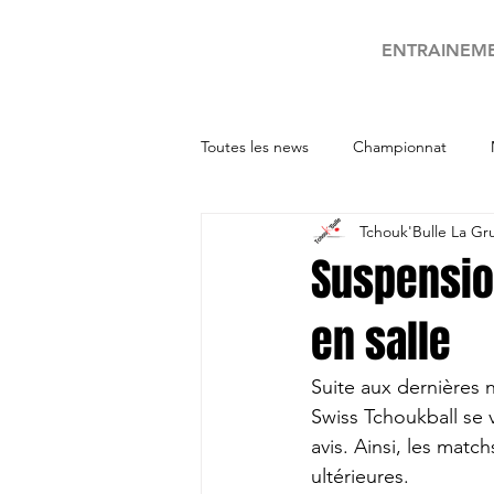
ENTRAINEM
Toutes les news
Championnat
Tchouk'Bulle La Gr
Tournois
Suspensio
en salle
Suite aux dernières 
Swiss Tchoukball se v
avis. Ainsi, les mat
ultérieures.