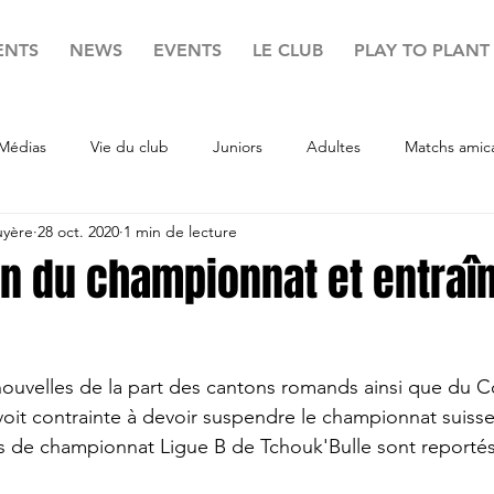
ENTS
NEWS
EVENTS
LE CLUB
PLAY TO PLANT
Médias
Vie du club
Juniors
Adultes
Matchs amic
uyère
28 oct. 2020
1 min de lecture
n du championnat et entra
nouvelles de la part des cantons romands ainsi que du Co
oit contrainte 
à devoir suspendre
 le championnat suisse
chs de championnat Ligue B de Tchouk'Bulle sont reportés