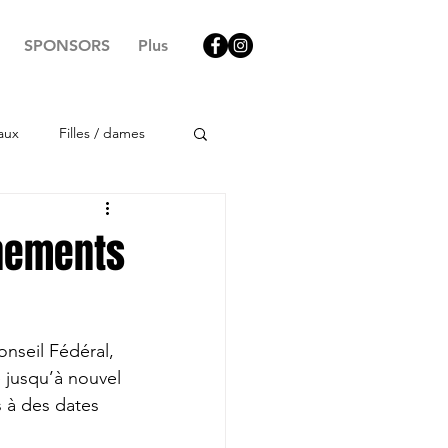
SPONSORS
Plus
aux
Filles / dames
înements
nseil Fédéral, 
 jusqu’à nouvel 
 à des dates 