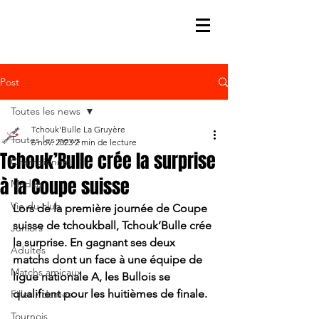
Post
Toutes les news
Tchouk'Bulle La Gruyère
Toutes les news
6 nov. 2023
2 min de lecture
Tchouk’Bulle crée la surprise
Championnat
à la Coupe suisse
Médias
Vie du club
Lors de la première journée de Coupe 
suisse de tchoukball, Tchouk’Bulle crée 
Juniors
la surprise. En gagnant ses deux 
Adultes
matchs dont un face à une équipe de 
Matchs amicaux
ligue nationale A, les Bullois se 
qualifient pour les huitièmes de finale.
Filles / dames
Tournois