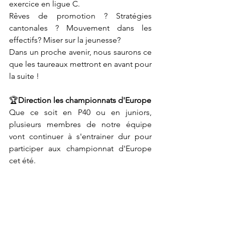
exercice en ligue C. 
Rêves de promotion ? Stratégies 
cantonales ? Mouvement dans les 
effectifs? Miser sur la jeunesse? 
Dans un proche avenir, nous saurons ce 
que les taureaux mettront en avant pour 
la suite !
🏆
Direction les championnats d'Europe
Que ce soit en P40 ou en juniors, 
plusieurs membres de notre équipe 
vont continuer à s'entrainer dur pour 
participer aux championnat d'Europe 
cet été.
Représenter fièrement la Suisse dans 
cette compétition internationale, à 
domicile, a de quoi les motiver !
Tchouk'Bulle leur souhaite plein de 
succès dans cette aventure.