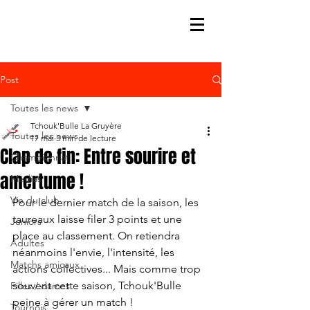
Post
Toutes les news
Tchouk'Bulle La Gruyère
Toutes les news
17 mai
3 min de lecture
Clap de fin: Entre sourire et
Championnat
amertume !
Médias
Vie du club
Pour le dernier match de la saison, les 
taureaux laisse filer 3 points et une 
Juniors
place au classement. On retiendra 
Adultes
néanmoins l'envie, l'intensité, les 
Matchs amicaux
actions collectives... Mais comme trop 
souvent cette saison, Tchouk'Bulle 
Filles / dames
peine à gérer un match !
Tournois