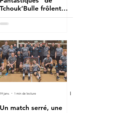
Fantastiques" de
Tchouk’Bulle frôlent
l’exploit à Puplinge !
19 janv.
1 min de lecture
Un match serré, une