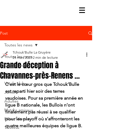
Post
Toutes les news
Tchouk'Bulle La Gruyère
Toutes les news
24 mars 2023
2 min de lecture
Grande déception à
Championnat
Chavannes-près-Renens ...
Médias
Vie du club
C’est le cœur gros que Tchouk’Bulle 
est reparti hier soir des terres 
Juniors
vaudoises. Pour sa première année en 
Adultes
ligue B nationale, les Bullois n’ont 
Matchs amicaux
finalement pas réussi à se qualifier 
pour les playoff où s’affronteront les 
Filles / dames
quatre meilleures équipes de ligue B.
Tournois