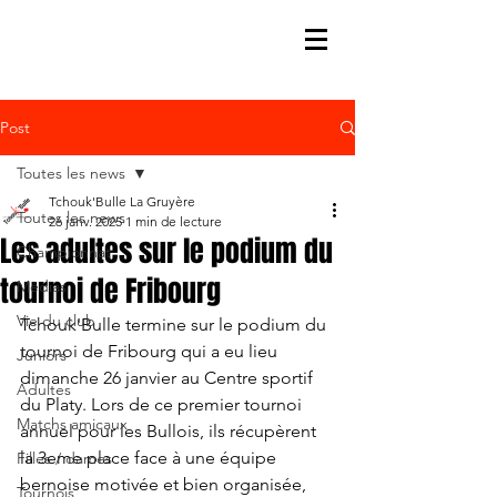
Post
Toutes les news
Tchouk'Bulle La Gruyère
Toutes les news
26 janv. 2025
1 min de lecture
Les adultes sur le podium du
Championnat
tournoi de Fribourg
Médias
Vie du club
Tchouk'Bulle termine sur le podium du 
tournoi de Fribourg qui a eu lieu 
Juniors
dimanche 26 janvier au Centre sportif 
Adultes
du Platy. Lors de ce premier tournoi 
Matchs amicaux
annuel pour les Bullois, ils récupèrent 
la 3eme place face à une équipe 
Filles / dames
bernoise motivée et bien organisée, 
Tournois