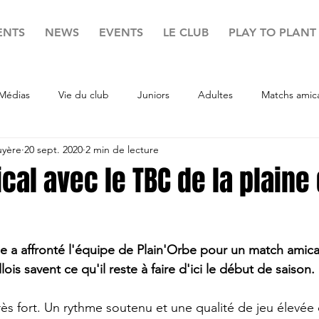
ENTS
NEWS
EVENTS
LE CLUB
PLAY TO PLANT
Médias
Vie du club
Juniors
Adultes
Matchs amic
uyère
20 sept. 2020
2 min de lecture
al avec le TBC de la plaine
lle a affronté l'équipe de Plain'Orbe pour un match amic
llois savent ce qu'il reste à faire d'ici le début de saison. 
ès fort. Un rythme soutenu et une qualité de jeu élevée