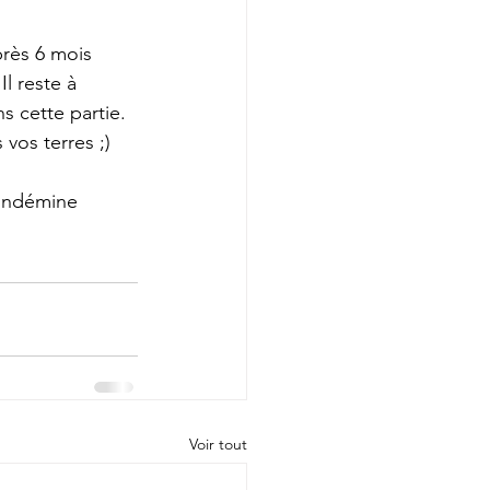
près 6 mois 
l reste à 
ns cette partie.
 vos terres ;)
Condémine 
Voir tout