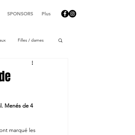
SPONSORS
Plus
aux
Filles / dames
 de
al. Menés de 4 
 ont marqué les 