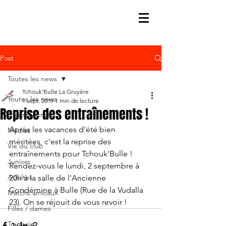
Post
Toutes les news
Tchouk'Bulle La Gruyère
Toutes les news
1 sept. 2019
1 min de lecture
Reprise des entraînements !
Championnat
Après les vacances d'été bien 
Médias
méritées, c'est la reprise des 
Vie du club
entraînements pour Tchouk'Bulle ! 
Juniors
Rendez-vous le lundi, 2 septembre à 
Adultes
20h à la salle de l'Ancienne 
Condémine à Bulle (Rue de la Vudalla 
Matchs amicaux
23). On se réjouit de vous revoir !
Filles / dames
Tournois