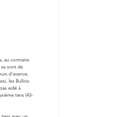
 au contraire. 
 se sont de 
eurs d’avance, 
si, les Bullois 
pas aidé à 
xième tiers (43-
tiers avec un 