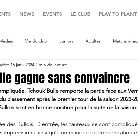
ENTS
NEWS
EVENTS
LE CLUB
PLAY TO PLANT
Médias
Vie du club
Juniors
Adultes
Matchs amic
uyère
16 janv. 2024
2 min de lecture
lle gagne sans convaincre
mpliquée, Tchouk’Bulle remporte la partie face aux Verni
e du classement après le premier tour de la saison 2023-2
Bullois sont en bonne position pour la suite de la saison.
rée des Bullois. D’entrée, les taureaux se sont compliqués
s imprécisions ainsi qu’à un manque de concentration e