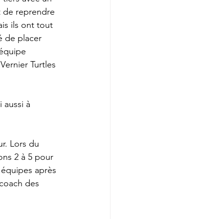
t de reprendre 
s ils ont tout 
é de placer 
’équipe 
Vernier Turtles 
 aussi à 
r. Lors du 
ons 2 à 5 pour 
s équipes après 
u coach des 