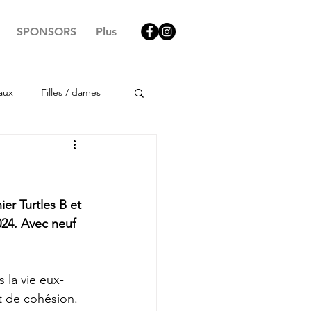
SPONSORS
Plus
aux
Filles / dames
er Turtles B et 
024. Avec neuf 
 la vie eux-
t de cohésion. 