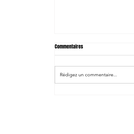
Commentaires
Rédigez un commentaire...
Clap de fin: Entre sourire et
amertume !
Contactez-nous