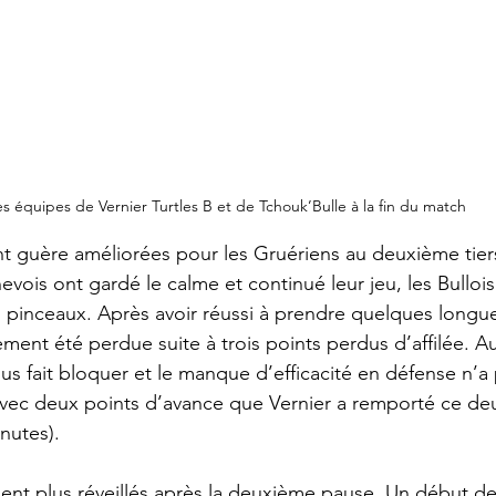
es équipes de Vernier Turtles B et de Tchouk’Bulle à la fin du match
t guère améliorées pour les Gruériens au deuxième tiers,
vois ont gardé le calme et continué leur jeu, les Bullois
s pinceaux. Après avoir réussi à prendre quelques longu
ment été perdue suite à trois points perdus d’affilée. Aus
us fait bloquer et le manque d’efficacité en défense n’a 
t avec deux points d’avance que Vernier a remporté ce deu
nutes).
ent plus réveillés après la deuxième pause. Un début de 