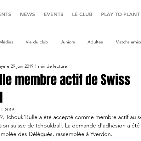
ENTS
NEWS
EVENTS
LE CLUB
PLAY TO PLANT
Médias
Vie du club
Juniors
Adultes
Matchs amic
uyère
29 juin 2019
1 min de lecture
lle membre actif de Swiss
l
uil. 2019
19, Tchouk'Bulle a été accepté comme membre actif au s
ation suisse de tchoukball. La demande d'adhésion a été
ssemblée des Délégués, rassemblée à Yverdon.