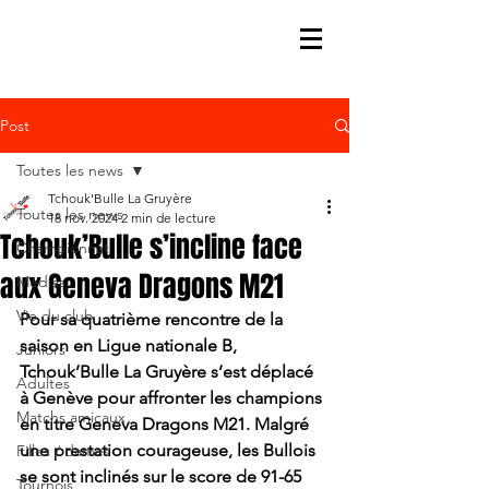
Post
Toutes les news
Tchouk'Bulle La Gruyère
Toutes les news
18 nov. 2024
2 min de lecture
Tchouk’Bulle s’incline face
Championnat
aux Geneva Dragons M21
Médias
Vie du club
Pour sa quatrième rencontre de la 
saison en Ligue nationale B, 
Juniors
Tchouk’Bulle La Gruyère s’est déplacé 
Adultes
à Genève pour affronter les champions 
Matchs amicaux
en titre Geneva Dragons M21. Malgré 
une prestation courageuse, les Bullois 
Filles / dames
se sont inclinés sur le score de 91-65 
Tournois