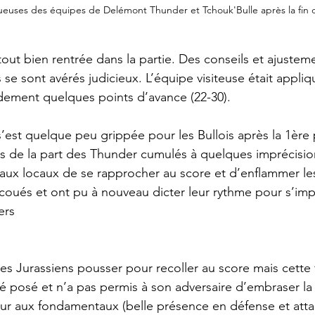
oueuses des équipes de Delémont Thunder et Tchouk'Bulle après la fin d
tout bien rentrée dans la partie. Des conseils et ajuste
s se sont avérés judicieux. L’équipe visiteuse était appli
dement quelques points d’avance (22-30).
’est quelque peu grippée pour les Bullois après la 1ère
s de la part des Thunder cumulés à quelques imprécisio
aux locaux de se rapprocher au score et d’enflammer les
coués et ont pu à nouveau dicter leur rythme pour s’im
ers 
 les Jurassiens pousser pour recoller au score mais cette f
é posé et n’a pas permis à son adversaire d’embraser la f
our aux fondamentaux (belle présence en défense et att