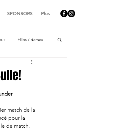
SPONSORS
Plus
aux
Filles / dames
ulle!
hunder
ier match de la 
acé pour la 
lle de match. 