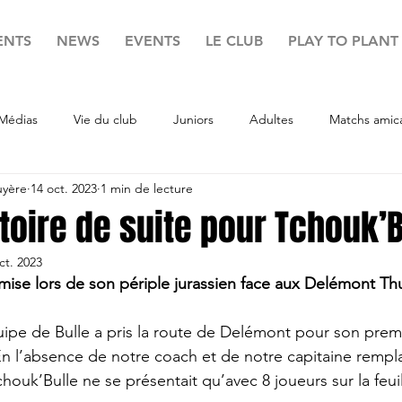
ENTS
NEWS
EVENTS
LE CLUB
PLAY TO PLANT
Médias
Vie du club
Juniors
Adultes
Matchs amic
uyère
14 oct. 2023
1 min de lecture
toire de suite pour Tchouk’B
ct. 2023
a mise lors de son périple jurassien face aux Delémont T
uipe de Bulle a pris la route de Delémont pour son prem
 En l’absence de notre coach et de notre capitaine rempl
chouk’Bulle ne se présentait qu’avec 8 joueurs sur la feui