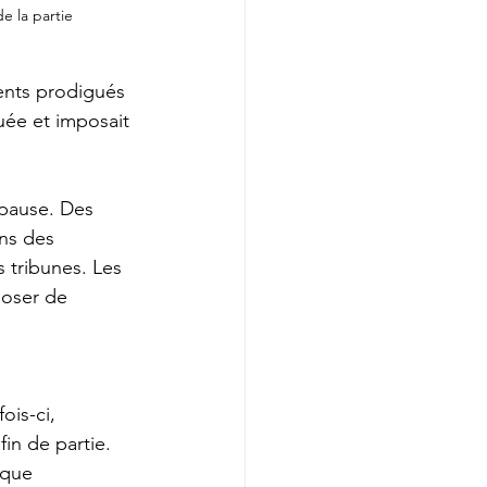
e la partie
ments prodigués 
quée et imposait 
 pause. Des 
ns des 
 tribunes. Les 
poser de 
ois-ci, 
in de partie. 
aque 