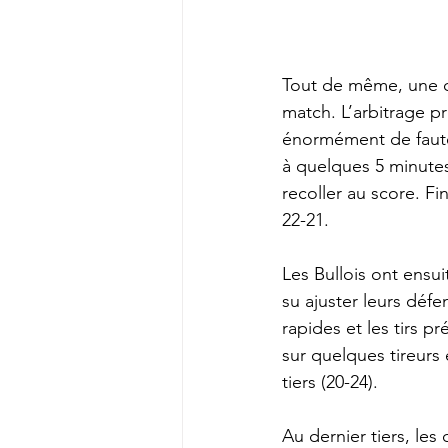
Tout de même, une ce
match. L’arbitrage pr
énormément de fautes
à quelques 5 minutes 
recoller au score. Fi
22-21.
Les Bullois ont ensu
su ajuster leurs défe
rapides et les tirs p
sur quelques tireurs e
tiers (20-24).
Au dernier tiers, le