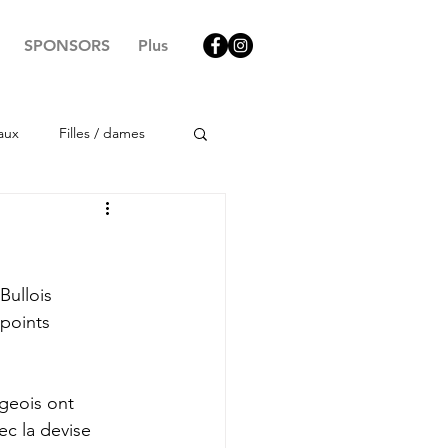
SPONSORS
Plus
aux
Filles / dames
ullois 
points 
geois ont 
ec la devise 