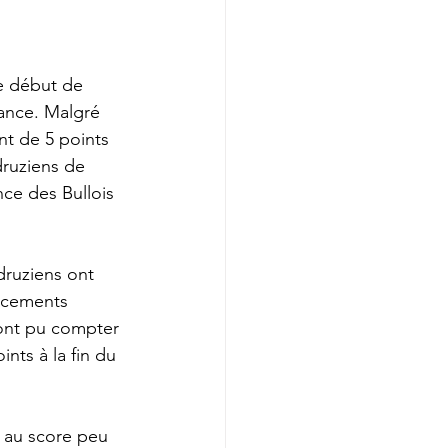
e début de 
iance. Malgré 
t de 5 points 
druziens de 
nce des Bullois 
druziens ont
lacements 
 ont pu compter 
ints à la fin du 
r au score peu 