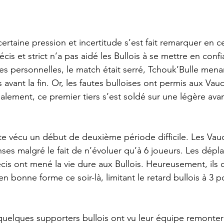
rtaine pression et incertitude s’est fait remarquer en c
écis et strict n’a pas aidé les Bullois à se mettre en conf
 personnelles, le match était serré, Tchouk’Bulle menan
avant la fin. Or, les fautes bulloises ont permis aux Vau
nalement, ce premier tiers s’est soldé sur une légère ava
ite vécu un début de deuxième période difficile. Les Vau
nses malgré le fait de n’évoluer qu’à 6 joueurs. Les dép
récis ont mené la vie dure aux Bullois. Heureusement, ils
n bonne forme ce soir-là, limitant le retard bullois à 3 po
s quelques supporters bullois ont vu leur équipe remonte