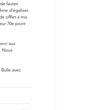
de fautes 
ême d’égaliser. 
 sifflet a mis 
eur 70e point 
erci aux 
0. Nous 
 Bulle avec 