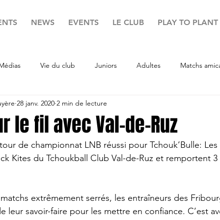
ENTS
NEWS
EVENTS
LE CLUB
PLAY TO PLANT
Médias
Vie du club
Juniors
Adultes
Matchs amic
uyère
28 janv. 2020
2 min de lecture
r le fil avec Val-de-Ruz
our de championnat LNB réussi pour Tchouk’Bulle: Les B
ck Kites du Tchoukball Club Val-de-Ruz et remportent 3 
matchs extrêmement serrés, les entraîneurs des Fribour
e leur savoir-faire pour les mettre en confiance. C’est av