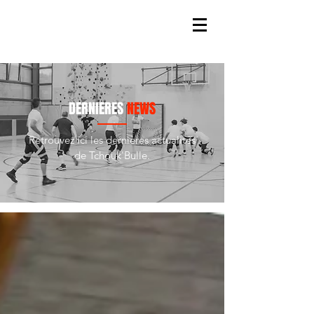
DERNIERES
NEWS
Retrouvez ici les dernières actualités
de Tchouk'Bulle.