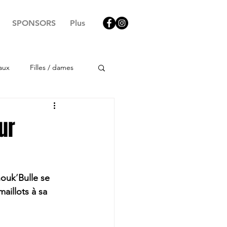
SPONSORS
Plus
aux
Filles / dames
ur
chouk
’
Bulle se 
maillots à sa 