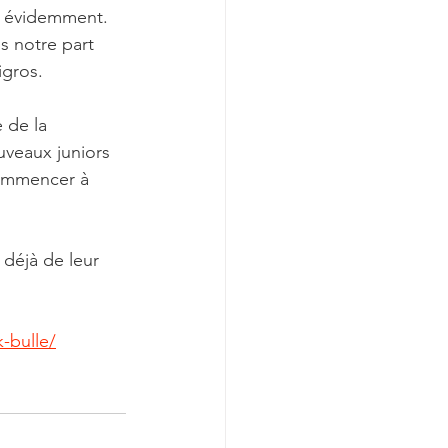
n évidemment. 
s notre part 
igros.
 de la 
uveaux juniors 
commencer à 
déjà de leur 
-bulle/