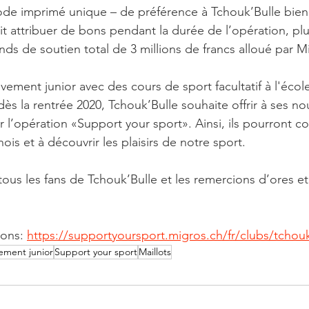
code imprimé unique – de préférence à Tchouk’Bulle bie
it attribuer de bons pendant la durée de l’opération, plu
ds de soutien total de 3 millions de francs alloué par M
ement junior avec des cours de sport facultatif à l'école
s la rentrée 2020, Tchouk’Bulle souhaite offrir à ses no
ar l’opération «Support your sport». Ainsi, ils pourront 
nois et à découvrir les plaisirs de notre sport.
us les fans de Tchouk’Bulle et les remercions d’ores et 
ons: 
https://supportyoursport.migros.ch/fr/clubs/tchouk
ment junior
Support your sport
Maillots