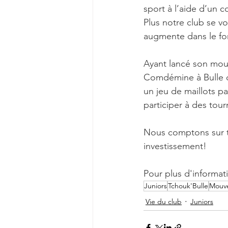
sport à l’aide d’un 
Plus notre club se vo
augmente dans le fon
Ayant lancé son mouv
Comdémine à Bulle dè
un jeu de maillots p
participer à des tour
Nous comptons sur to
investissement!
Pour plus d'informati
Juniors
Tchouk'Bulle
Mouve
Vie du club
Juniors