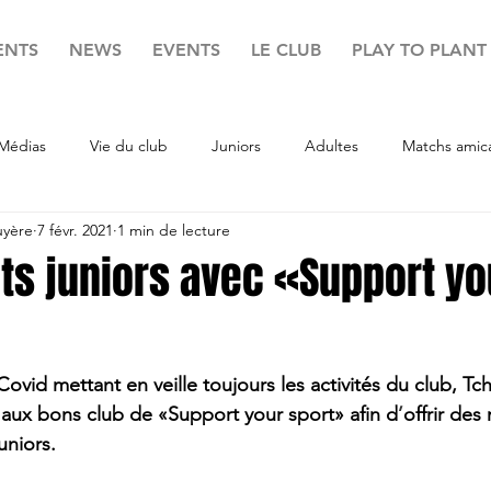
ENTS
NEWS
EVENTS
LE CLUB
PLAY TO PLANT
Médias
Vie du club
Juniors
Adultes
Matchs amic
uyère
7 févr. 2021
1 min de lecture
ts juniors avec «Support yo
 Covid mettant en veille toujours les activités du club, T
 aux bons club de «Support your sport» afin d
’
offrir des 
uniors.