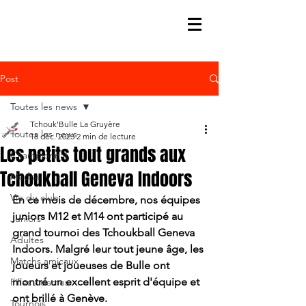
Post
Toutes les news
Tchouk'Bulle La Gruyère
Toutes les news
18 déc. 2023
2 min de lecture
Les petits tout grands aux
Championnat
Tchoukball Geneva Indoors
Médias
Vie du club
En ce mois de décembre, nos équipes 
juniors M12 et M14 ont participé au 
Juniors
grand tournoi des Tchoukball Geneva 
Adultes
Indoors. Malgré leur tout jeune âge, les 
Matchs amicaux
joueurs et joueuses de Bulle ont 
montré un excellent esprit d'équipe et 
Filles / dames
ont brillé à Genève. 
Tournois